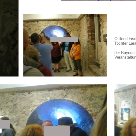
Ottfried Fi
Tochter Lar
der Bayrisc
Veranstaltu