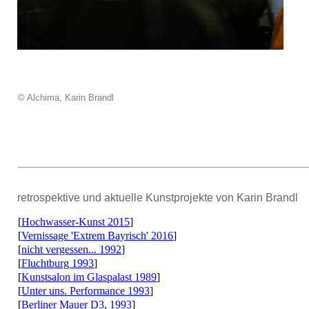
© Alchima, Karin Brandl
retrospektive und aktuelle Kunstprojekte von Karin Brandl
[
Hochwasser-Kunst 2015
]
[
Vernissage 'Extrem Bayrisch' 2016
]
[
nicht vergessen... 1992
]
[
Fluchtburg 1993
]
[
Kunstsalon im Glaspalast 1989
]
[
Unter uns. Performance 1993
]
[
Berliner Mauer D3, 1993
]