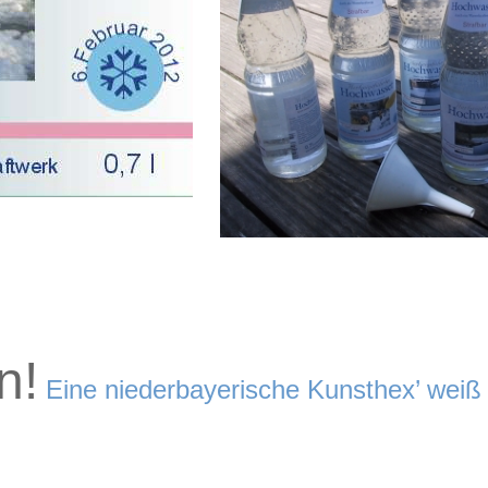
n!
Eine niederbayerische Kunsthex’ weiß 