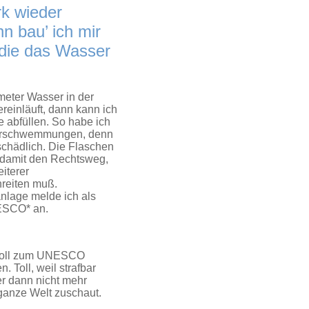
k wieder
nn bau’ ich mir
 die das Wasser
kmeter Wasser in der
reinläuft, dann kann ich
e abfüllen. So habe ich
berschwemmungen, denn
schädlich. Die Flaschen
e damit den Rechtsweg,
iterer
eiten muß.
nlage melde ich als
ESCO* an.
 soll zum UNESCO
. Toll, weil strafbar
r dann nicht mehr
ganze Welt zuschaut.