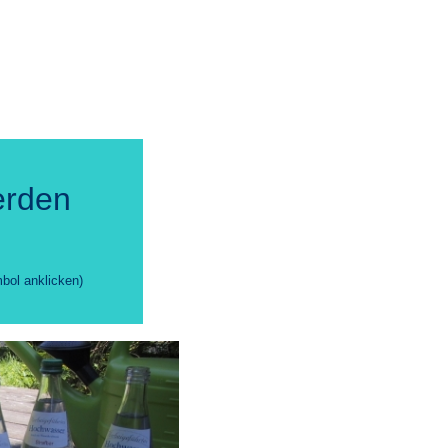
erden
bol anklicken)