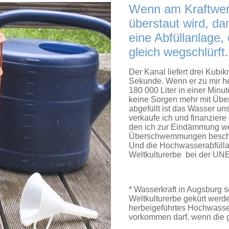
Wenn am Kraftwer
überstaut wird, da
eine Abfüllanlage,
gleich wegschlürft.
Der Kanal liefert drei Kubi
Sekunde. Wenn er zu mir he
180 000 Liter in einer Minut
keine Sorgen mehr mit Ü
abgefüllt ist das Wasser un
verkaufe ich und finanzier
den ich zur Eindämmung we
Überschwemmungen beschr
Und die Hochwasserabfülla
Weltkulturerbe bei der UN
* Wasserkraft in Augsburg
Weltkulturerbe gekürt werden
herbeigeführtes Hochwasse
vorkommen darf, wenn die 